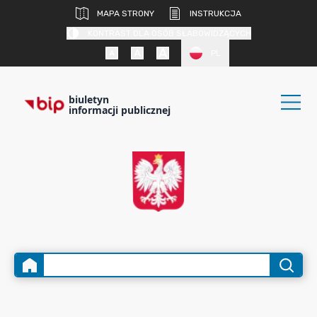
MAPA STRONY
INSTRUKCJA
KONTRAST DLA OSÓB SŁABOWIDZĄCYCH
PL
biuletyn
informacji publicznej