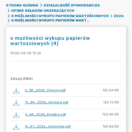
STRONA GŁÓWNA
DZIAŁALNOŚĆ OPINIODAWCZA
OPINIE SKŁADÓW ORZEKAJĄCYCH
O MOŻLIWOŚCI WYKUPU PAPIERÓW WARTOŚCIOWYCH
2026
O MOŻLIWOŚCI WYKUPU PAPIERÓW WARTOŚCIOWYCH (4)
o możliwości wykupu papierów
wartościowych (4)
2026-08-05 13:24
ZAŁĄCZNIKI
II_38_2026_Chęciny.pdf
122.04 KB
VI_84_2026_Smyków.pdf
122.72 KB
V_64_2026_Końskie.pdf
120.48 KB
III_87_2026_Jędrzejów.pdf
124.86 KB