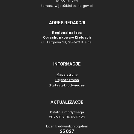
41 36-01-621
tomasz.wijas@kielce.rio.gov.pl
ADRES REDAKCJI
Regionalna Izba
Obrachunkowa w Kielcach
ul. Targowa 18, 25-520 Kielce
INFORMACJE
Mapa strony
Rejestr zmian
Statystyki odwiedzin
AKTUALIZACJE
Ostatnia modyfikacja
2026-08-06 09:57:29
Licznik odwiedzin ogółem
25 027