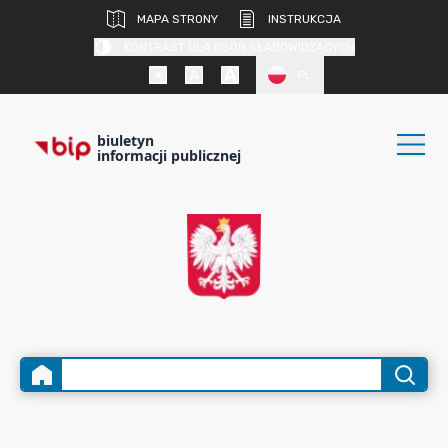
MAPA STRONY
INSTRUKCJA
KONTRAST DLA OSÓB SŁABOWIDZĄCYCH
PL
biuletyn
informacji publicznej