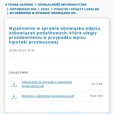
STRONA GŁÓWNA
DZIAŁALNOŚĆ INFORMACYJNA
ODPOWIEDZI RIO
2026
PODATKI I OPŁATY LOKALNE
WYJAŚNIENIE W SPRAWIE OBOWIĄZKU ODPISU ZOBOWIĄZAŃ PODATKOWYCH, KTÓRE ULEGŁY PRZEDAWNIENIU W PRZYPADKU WPISU HIPOTEKI PRZYMUSOWEJ
Wyjaśnienie w sprawie obowiązku odpisu
zobowiązań podatkowych, które uległy
przedawnieniu w przypadku wpisu
hipoteki przymusowej
2026-05-27 14:37
ZAŁĄCZNIKI
Odpowiedź na wniosek o udzielenie
76.71 KB
wyjaśnienia.pdf
Wniosek o udzielenie wyjaśnienia.pdf
806.1 KB