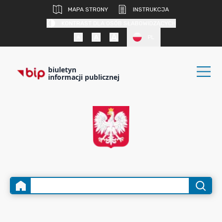
MAPA STRONY
INSTRUKCJA
KONTRAST DLA OSÓB SŁABOWIDZĄCYCH
PL
biuletyn
informacji publicznej