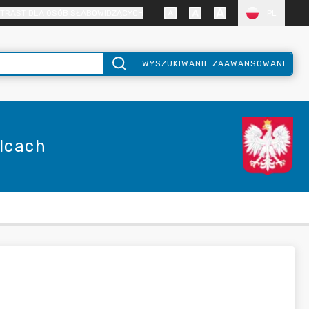
TRAST DLA OSÓB SŁABOWIDZĄCYCH
PL
WYSZUKIWANIE ZAAWANSOWANE
elcach