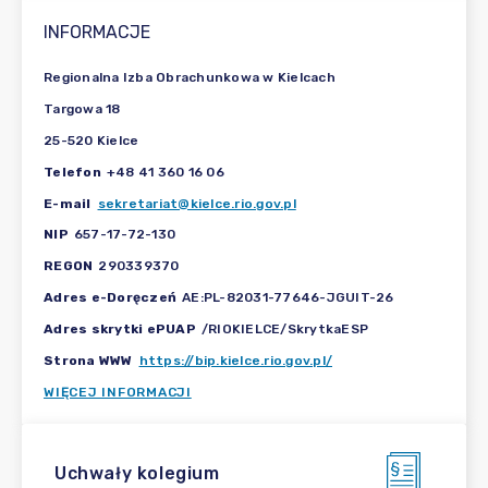
INFORMACJE
Regionalna Izba Obrachunkowa w Kielcach
Targowa 18
25-520 Kielce
Telefon
+48 41 360 16 06
E-mail
sekretariat@kielce.rio.gov.pl
NIP
657-17-72-130
REGON
290339370
Adres e-Doręczeń
AE:PL-82031-77646-JGUIT-26
Adres skrytki ePUAP
/RIOKIELCE/SkrytkaESP
Strona WWW
https://bip.kielce.rio.gov.pl/
WIĘCEJ INFORMACJI
Uchwały kolegium