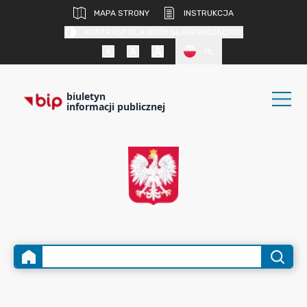
MAPA STRONY
INSTRUKCJA
KONTRAST DLA OSÓB SŁABOWIDZĄCYCH
PL
biuletyn
informacji publicznej