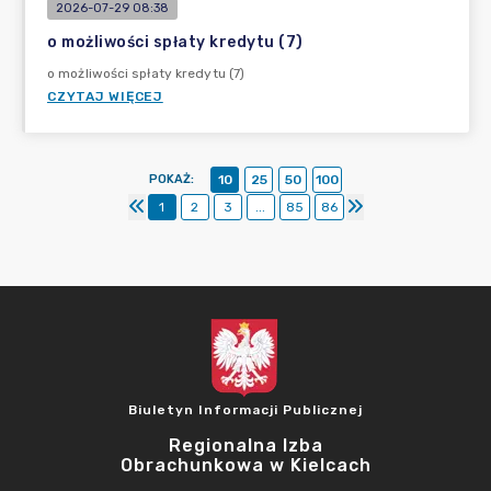
2026-07-29 08:38
o możliwości spłaty kredytu (7)
o możliwości spłaty kredytu (7)
CZYTAJ WIĘCEJ
POKAŻ
:
10
25
50
100
1
2
3
...
85
86
Biuletyn Informacji Publicznej
Regionalna Izba
Obrachunkowa w Kielcach